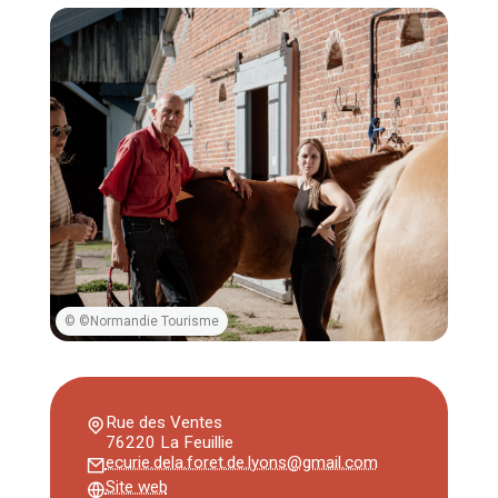
© ©Normandie Tourisme
Rue des Ventes
76220 La Feuillie
ecurie.dela.foret.de.lyons@gmail.com
Site web