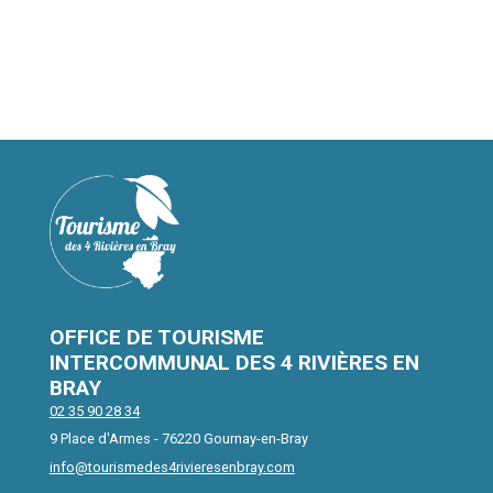
prenant le temps. Une expérience sensible,
accessible à tous les publics et ancrée dans son
environnement, où les œuvres dialoguent avec le
lieu qui les accueille.
OFFICE DE TOURISME
INTERCOMMUNAL DES 4 RIVIÈRES EN
BRAY
02 35 90 28 34
9 Place d'Armes - 76220 Gournay-en-Bray
info@tourismedes4rivieresenbray.com