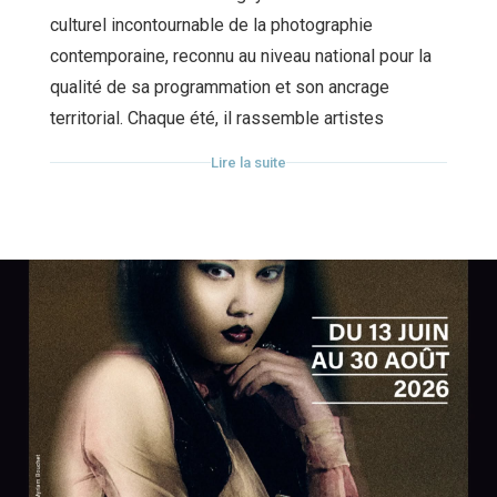
culturel incontournable de la photographie
contemporaine, reconnu au niveau national pour la
qualité de sa programmation et son ancrage
territorial. Chaque été, il rassemble artistes
émergents et confirmés, attirant un public
Lire la suite
passionné venu de toute la France.
Pendant tout l’été, 11 expositions gratuites et en
libre accès invitent le public à découvrir une
sélection d’artistes contemporains français et
internationaux, et à explorer le monde à travers
leurs regards :
- Jean GAUMY,
- David TESINSKY,
- Francesca PIQUERAS,
- Tateyuki ADACHI,