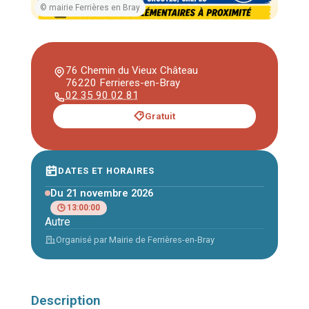
© mairie Ferrières en Bray
76 Chemin du Vieux Château
76220 Ferrieres-en-Bray
02 35 90 02 81
Gratuit
DATES ET HORAIRES
Du 21 novembre 2026
13:00:00
Autre
Organisé par Mairie de Ferrières-en-Bray
Description