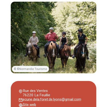
© ©Normandie Tourisme
Rue des Ventes
76220 La Feuillie
ecurie.dela.foret.de.lyons@gmail.com
Site web